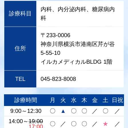
内科、内分泌内科、糖尿病内
診療科目
科
〒233-0006
神奈川県横浜市港南区芹が谷
住所
5-55-10
イルカメディカルBLDG 1階
TEL
045-823-8008
診療時間
月
火
水
木
金
土
日祝
9:00～12:30
〇
▲
〇
〇
／
〇
／
14:00～
19:00
〇
／
〇
〇
／
★
／
14:00～
17:00