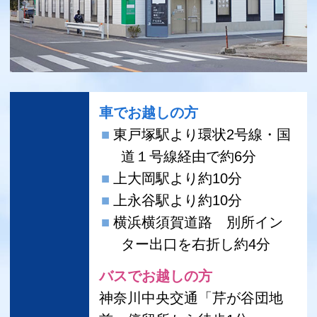
車でお越しの方
東戸塚駅より環状2号線・国
道１号線経由で約6分
上大岡駅より約10分
上永谷駅より約10分
横浜横須賀道路 別所イン
ター出口を右折し約4分
バスでお越しの方
神奈川中央交通「芹が谷団地