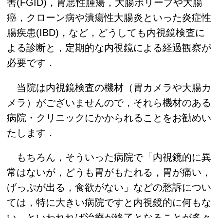
害(FGID)，胃悪性腫瘍，大腸ポリープや大腸
癌，クローン病や潰瘍性大腸炎といった炎症性
腸疾患(IBD)，など，どうしても内視鏡検査に
よる診断と，定期的な内視鏡による経過観察が
必要です．
当院は内視鏡検査の機材（胃カメラや大腸カ
メラ）がございませんので，それら機材のある
病院・クリニックにかかられることをお勧めい
たします．
もちろん，そういった病院で「内視鏡的に異
常はないが，どうも胃がもたれる，胃が痛い，
げっぷが出る，食欲がない」などの愁訴につい
ては，特に大きい病院ですと内視鏡的に何もな
い，といわれれば治療が終了となることが多々