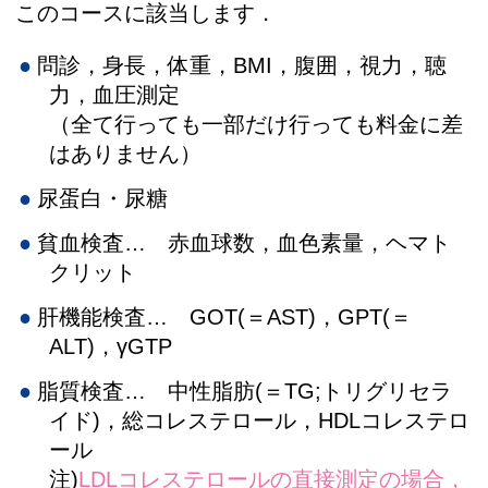
このコースに該当します．
問診，身長，体重，BMI，腹囲，視力，聴
力，血圧測定
（全て行っても一部だけ行っても料金に差
はありません）
尿蛋白・尿糖
貧血検査… 赤血球数，血色素量，ヘマト
クリット
肝機能検査… GOT(＝AST)，GPT(＝
ALT)，γGTP
脂質検査… 中性脂肪(＝TG;トリグリセラ
イド)，総コレステロール，HDLコレステロ
ール
注)
LDLコレステロールの直接測定の場合，