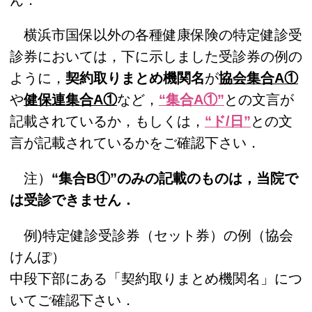
横浜市国保以外の各種健康保険の特定健診受
診券においては，下に示しました受診券の例の
ように，
契約取りまとめ機関名
が
協会集合A①
や
健保連集合A①
など，
“集合A①”
との文言が
記載されているか，もしくは，
“ド/日”
との文
言が記載されているかをご確認下さい．
注）
“集合B①”のみの記載のものは，当院で
は受診できません．
例)特定健診受診券（セット券）の例（協会
けんぽ）
中段下部にある「契約取りまとめ機関名」につ
いてご確認下さい．