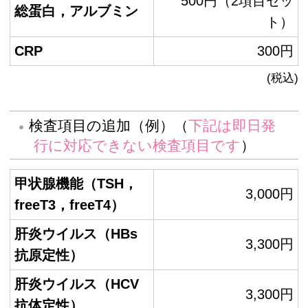
500円（2項目セッ
総蛋白，アルブミン
ト）
CRP
300円
(税込)
検査項目の追加（例）（
下記は即日発
行に対応できない検査項目です
）
甲状腺機能（TSH，
3,000円
freeT3，freeT4）
肝炎ウイルス（HBs
3,300円
抗原定性）
肝炎ウイルス（HCV
3,300円
抗体定性）