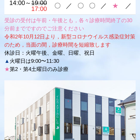
14:00～
19:00
〇
／
〇
〇
／
★
／
14:00～
17:00
受診の受付は午前・午後とも，各々診療時間終了の30
分前までですのでご注意ください
令和2年10月12日より，新型コロナウイルス感染症対策
のため，当面の間，診療時間を短縮致します
休診日：火曜午後、金曜、日曜、祝日
▲
火曜日は9:00〜11:30
★
第2・第4土曜日のみ診療