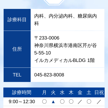
内科、内分泌内科、糖尿病内
診療科目
科
〒233-0006
神奈川県横浜市港南区芹が谷
住所
5-55-10
イルカメディカルBLDG 1階
TEL
045-823-8008
診療時間
月
火
水
木
金
土
日祝
9:00～12:30
〇
▲
〇
〇
／
〇
／